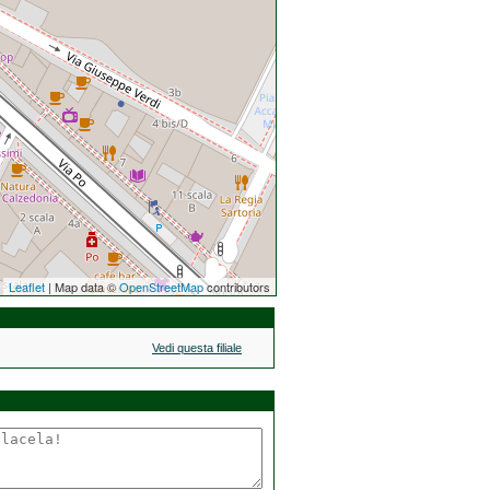
Leaflet
| Map data ©
OpenStreetMap
contributors
Vedi questa filiale