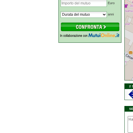
Euro
anni
2 
S