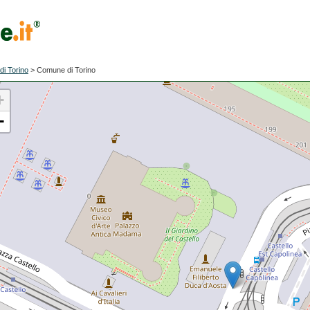
di Torino
>
Comune di Torino
+
−