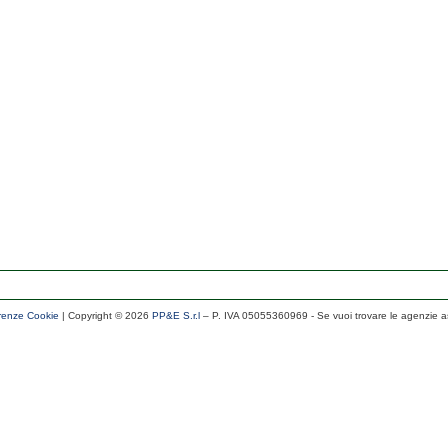
renze Cookie
| Copyright ©
2026
PP&E S.r.l
– P. IVA 05055360969
- Se vuoi trovare le agenzie a