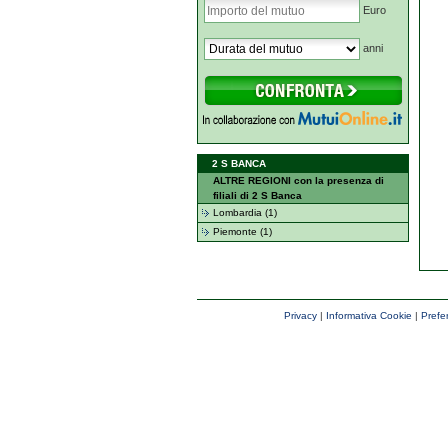
Euro
anni
2 S BANCA
ALTRE REGIONI con la presenza di
filiali di 2 S Banca
Lombardia (1)
Piemonte (1)
Privacy
|
Informativa Cookie
|
Prefe