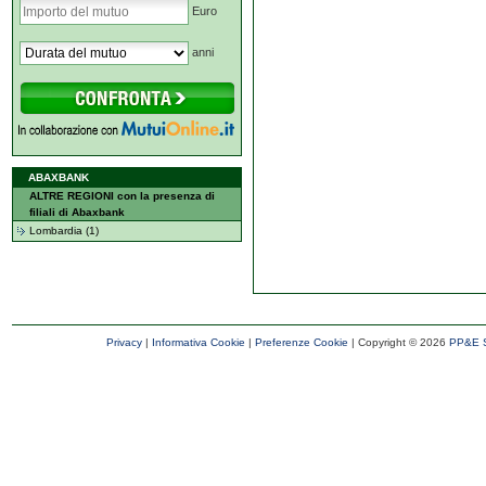
Euro
anni
ABAXBANK
ALTRE REGIONI con la presenza di
filiali di Abaxbank
Lombardia (1)
Privacy
|
Informativa Cookie
|
Preferenze Cookie
| Copyright ©
2026
PP&E S.