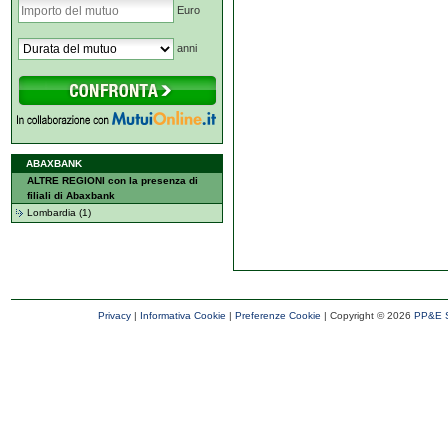
Euro
anni
ABAXBANK
ALTRE REGIONI con la presenza di
filiali di Abaxbank
Lombardia (1)
Privacy
|
Informativa Cookie
|
Preferenze Cookie
| Copyright ©
2026
PP&E S.