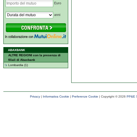
Euro
anni
ABAXBANK
ALTRE REGIONI con la presenza di
filiali di Abaxbank
Lombardia (1)
Privacy
|
Informativa Cookie
|
Preferenze Cookie
| Copyright ©
2026
PP&E S.