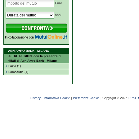
Euro
anni
ABN AMRO BANK - MILANO
ALTRE REGIONI con la presenza di
filiali di Abn Amro Bank - Milano
Lazio (1)
Lombardia (1)
Privacy
|
Informativa Cookie
|
Preferenze Cookie
| Copyright ©
2026
PP&E S.