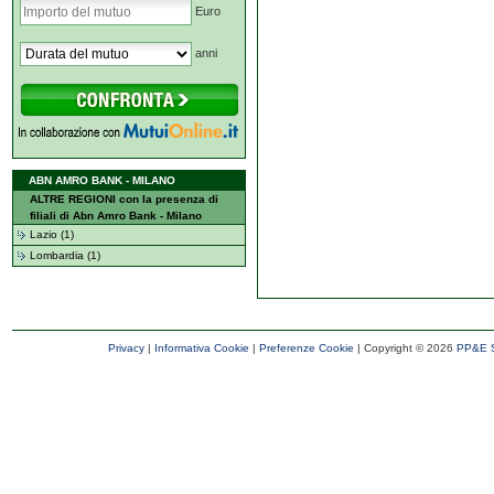
Euro
anni
ABN AMRO BANK - MILANO
ALTRE REGIONI con la presenza di
filiali di Abn Amro Bank - Milano
Lazio (1)
Lombardia (1)
Privacy
|
Informativa Cookie
|
Preferenze Cookie
| Copyright ©
2026
PP&E S.