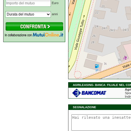
Euro
anni
AGRILEASING- BANCA: FILIALE NEL COM
Agr
Spor
Indi
SEGNALAZIONE