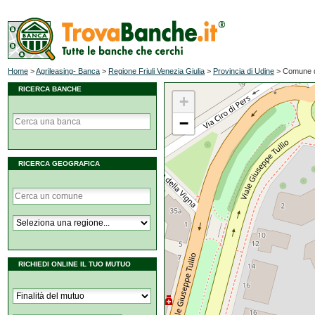
Home
>
Agrileasing- Banca
>
Regione Friuli Venezia Giulia
>
Provincia di Udine
>
Comune d
RICERCA BANCHE
+
−
RICERCA GEOGRAFICA
RICHIEDI ONLINE IL TUO MUTUO