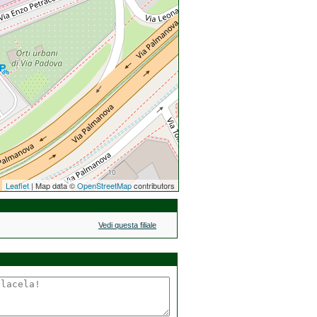
Leaflet
| Map data ©
OpenStreetMap
contributors
Vedi questa filiale