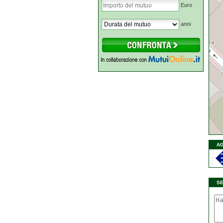
Euro
anni
AG
S