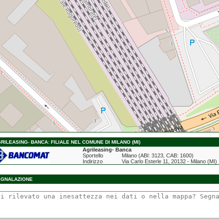
RILEASING- BANCA: FILIALE NEL COMUNE DI MILANO (MI)
Agrileasing- Banca
Sportello
Milano (ABI: 3123, CAB: 1600)
Indirizzo
Via Carlo Esterle 11, 20132 - Milano (MI)
EGNALAZIONE