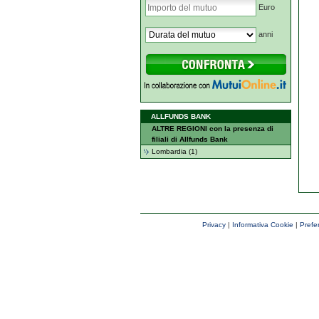
Euro
anni
ALLFUNDS BANK
ALTRE REGIONI con la presenza di
filiali di Allfunds Bank
Lombardia (1)
Privacy
|
Informativa Cookie
|
Prefe