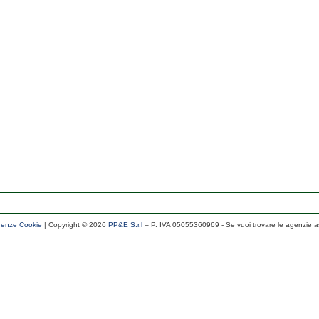
renze Cookie
| Copyright ©
2026
PP&E S.r.l
– P. IVA 05055360969
- Se vuoi trovare le agenzie a