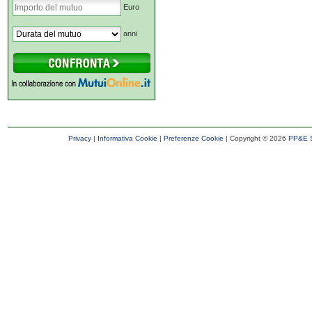
Euro
anni
Privacy
|
Informativa Cookie
|
Preferenze Cookie
| Copyright ©
2026
PP&E S.