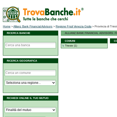
Home
>
Allianz Bank Financial Advisors
>
Regione Friuli Venezia Giulia
>
Provincia di Tries
RICERCA BANCHE
ALLIANZ BANK FINANCIAL ADVISORS: FI
COMUNI
C
Trieste (1)
RICERCA GEOGRAFICA
RICHIEDI ONLINE IL TUO MUTUO