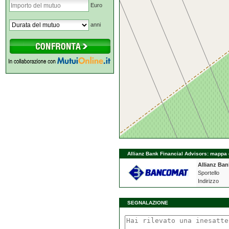
Euro
anni
Allianz Bank Financial Advisors: mappa d
Allianz Ban
Sportello
Indirizzo
SEGNALAZIONE