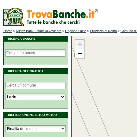
Home
>
Allianz Bank Financial Advisors
>
Regione Lazio
>
Provincia di Roma
>
Comune di
RICERCA BANCHE
+
−
RICERCA GEOGRAFICA
RICHIEDI ONLINE IL TUO MUTUO