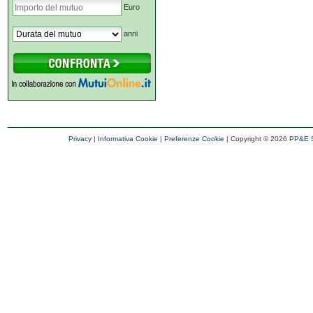
Euro
anni
Privacy
|
Informativa Cookie
|
Preferenze Cookie
| Copyright ©
2026
PP&E S.