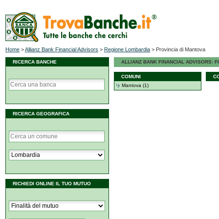
Home
>
Allianz Bank Financial Advisors
>
Regione Lombardia
>
Provincia di Mantova
RICERCA BANCHE
ALLIANZ BANK FINANCIAL ADVISORS: FI
COMUNI
C
Mantova (1)
RICERCA GEOGRAFICA
RICHIEDI ONLINE IL TUO MUTUO