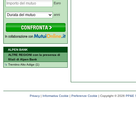
Euro
anni
ALPEN BANK
ALTRE REGIONI con la presenza di
filiali di Alpen Bank
Trentino Alto Adige (1)
Privacy
|
Informativa Cookie
|
Preferenze Cookie
| Copyright ©
2026
PP&E S.