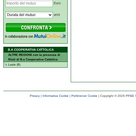
Euro
anni
B.A COOPERATIVA CATTOLICA
ALTRE REGIONI con la presenza di
filiali di B.a Cooperativa Cattolica
Lazio (8)
Privacy
|
Informativa Cookie
|
Preferenze Cookie
| Copyright ©
2026
PP&E S.