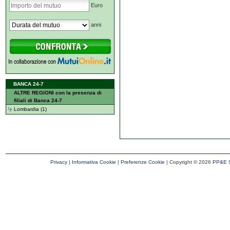
Euro
anni
BANCA 24-7
ALTRE REGIONI con la presenza di
filiali di Banca 24-7
Lombardia (1)
Privacy
|
Informativa Cookie
|
Preferenze Cookie
| Copyright ©
2026
PP&E S.