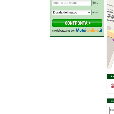
Euro
anni
Ba
S