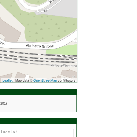
Leaflet
| Map data ©
OpenStreetMap
contributors
5201)