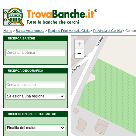
Home
>
Banca Antonveneta
>
Regione Friuli Venezia Giulia
>
Provincia di Gorizia
>
Comune
RICERCA BANCHE
+
−
RICERCA GEOGRAFICA
RICHIEDI ONLINE IL TUO MUTUO