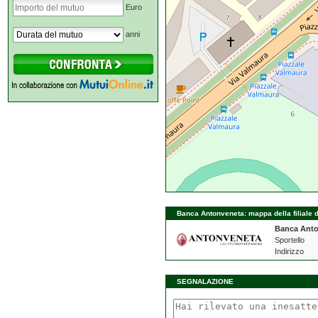
Euro
anni
Banca Antonveneta: mappa della filiale di
Banca Ant
Sportello
Indirizzo
SEGNALAZIONE