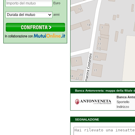
Euro
anni
Banca Antonveneta: mappa della filiale d
Banca Ant
Sportello
Indirizzo
SEGNALAZIONE