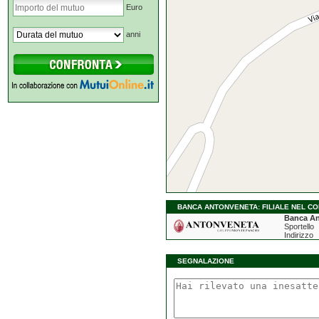
Euro
anni
BANCA ANTONVENETA: FILIALE NEL CO
Banca An
Sportello
Indirizzo
SEGNALAZIONE