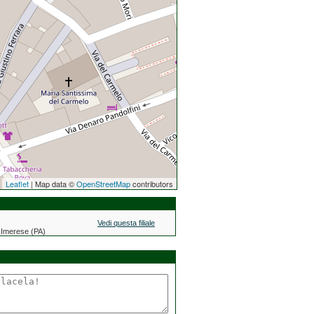
Leaflet
| Map data ©
OpenStreetMap
contributors
Vedi questa filiale
 Imerese (PA)