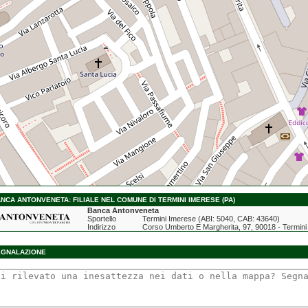
NCA ANTONVENETA: FILIALE NEL COMUNE DI TERMINI IMERESE (PA)
Banca Antonveneta
Sportello
Termini Imerese (ABI: 5040, CAB: 43640)
Indirizzo
Corso Umberto E Margherita, 97, 90018 - Termini
EGNALAZIONE