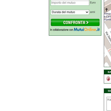
Euro
anni
BA
S