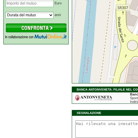
Euro
anni
BANCA ANTONVENETA: FILIALE NEL CO
Banc
Sport
Indir
SEGNALAZIONE