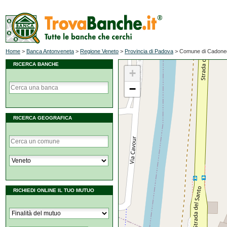
Home
>
Banca Antonveneta
>
Regione Veneto
>
Provincia di Padova
>
Comune di Cadone
RICERCA BANCHE
+
−
RICERCA GEOGRAFICA
RICHIEDI ONLINE IL TUO MUTUO