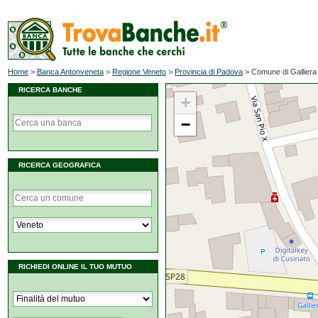
Home
>
Banca Antonveneta
>
Regione Veneto
>
Provincia di Padova
>
Comune di Galliera
RICERCA BANCHE
+
−
RICERCA GEOGRAFICA
RICHIEDI ONLINE IL TUO MUTUO