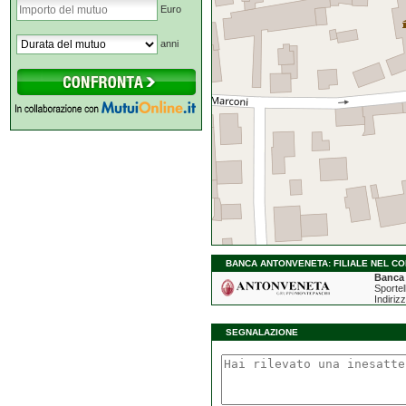
Euro
anni
BANCA ANTONVENETA: FILIALE NEL CO
Banca
Sportel
Indiriz
SEGNALAZIONE