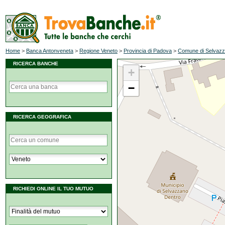
Home
>
Banca Antonveneta
>
Regione Veneto
>
Provincia di Padova
>
Comune di Selvazz
RICERCA BANCHE
+
−
RICERCA GEOGRAFICA
RICHIEDI ONLINE IL TUO MUTUO