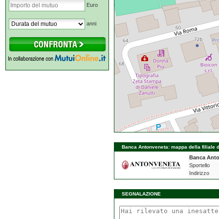
Euro
anni
Banca Antonveneta: mappa della filiale 
Banca Ant
Sportello
Indirizzo
SEGNALAZIONE