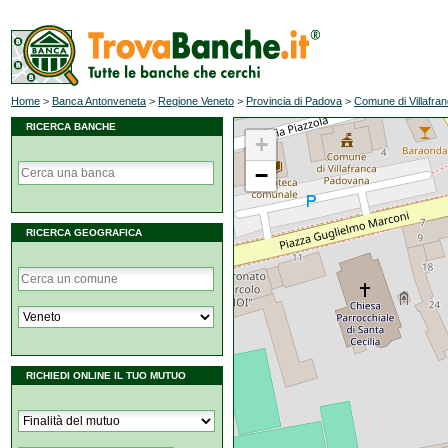
Home
>
Banca Antonveneta
>
Regione Veneto
>
Provincia di Padova
>
Comune di Villafr
RICERCA BANCHE
+
−
RICERCA GEOGRAFICA
RICHIEDI ONLINE IL TUO MUTUO