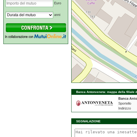
Euro
anni
Banca Antonveneta: mappa della filiale d
Banca Ant
Sportello
Indirizzo
SEGNALAZIONE