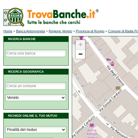
Home
>
Banca Antonveneta
>
Regione Veneto
>
Provincia di Rovigo
>
Comune di Badia Po
RICERCA BANCHE
+
−
RICERCA GEOGRAFICA
RICHIEDI ONLINE IL TUO MUTUO