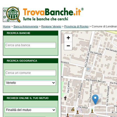
Home
>
Banca Antonveneta
>
Regione Veneto
>
Provincia di Rovigo
>
Comune di Lendina
RICERCA BANCHE
+
−
RICERCA GEOGRAFICA
RICHIEDI ONLINE IL TUO MUTUO