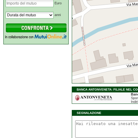
Euro
anni
BANCA ANTONVENETA: FILIALE NEL CO
Ban
Spor
Indir
SEGNALAZIONE