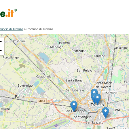
vincia di Treviso
>
Comune di Treviso
+
−