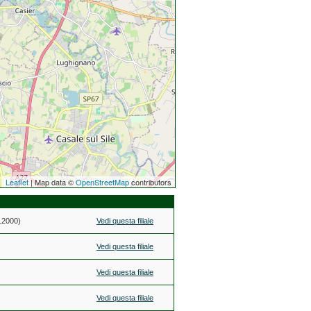
Leaflet
| Map data ©
OpenStreetMap
contributors
 12000)
Vedi questa filiale
Vedi questa filiale
Vedi questa filiale
Vedi questa filiale