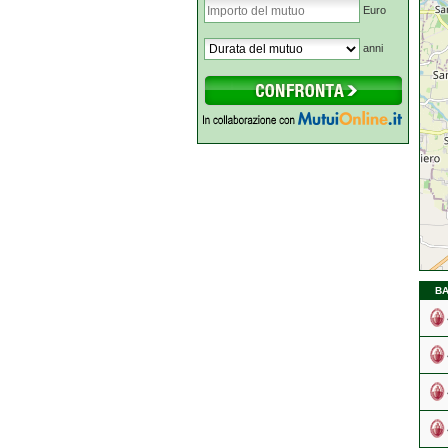
Euro
anni
BA