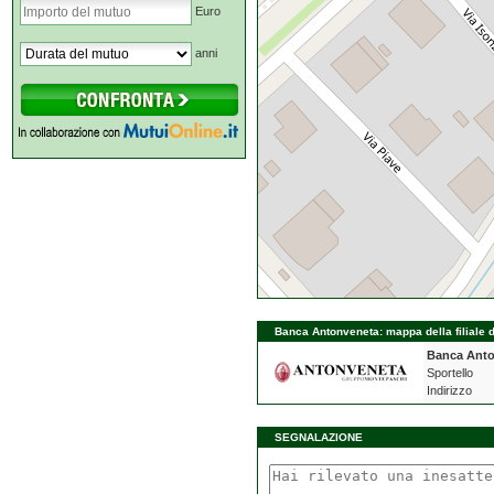
Euro
anni
Banca Antonveneta: mappa della filiale 
Banca Ant
Sportello
Indirizzo
SEGNALAZIONE