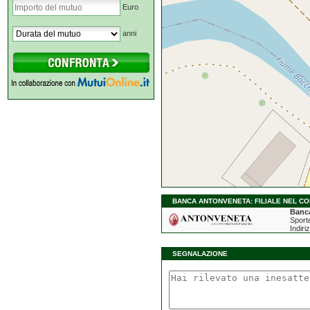
Euro
anni
BANCA ANTONVENETA: FILIALE NEL CO
Banc
Sporte
Indiri
SEGNALAZIONE