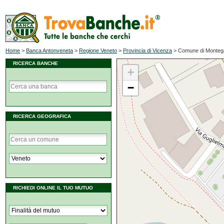
Home
>
Banca Antonveneta
>
Regione Veneto
>
Provincia di Vicenza
>
Comune di Monteg
RICERCA BANCHE
+
−
RICERCA GEOGRAFICA
RICHIEDI ONLINE IL TUO MUTUO