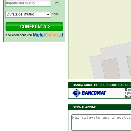
Euro
anni
BANCA ADIGE PO CRED.COOP.LUSIA SOC
Ban
Spor
Indi
SEGNALAZIONE