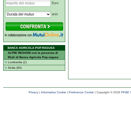
Euro
anni
BANCA AGRICOLA POP.RAGUSA
ALTRE REGIONI con la presenza di
filiali di Banca Agricola Pop.ragusa
Lombardia (1)
Sicilia (90)
Privacy
|
Informativa Cookie
|
Preferenze Cookie
| Copyright ©
2026
PP&E S.