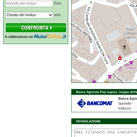
Euro
anni
Banca Agricola Pop.ragusa: mappa della 
Banca Agri
Sportello
Indirizzo
SEGNALAZIONE