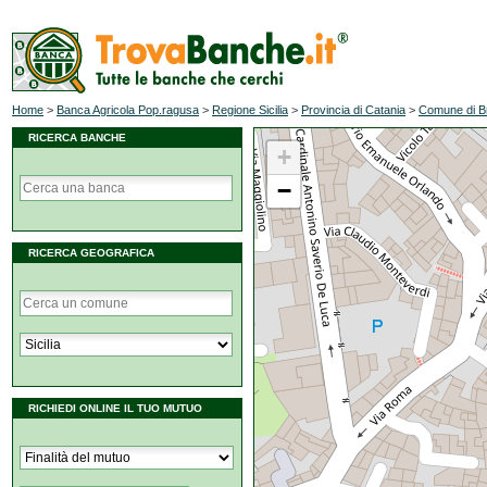
Home
>
Banca Agricola Pop.ragusa
>
Regione Sicilia
>
Provincia di Catania
>
Comune di B
RICERCA BANCHE
+
−
RICERCA GEOGRAFICA
RICHIEDI ONLINE IL TUO MUTUO