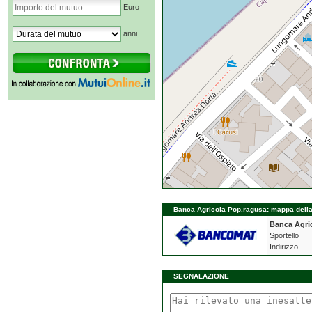
Euro
anni
Banca Agricola Pop.ragusa: mappa della f
Banca Agri
Sportello
Indirizzo
SEGNALAZIONE