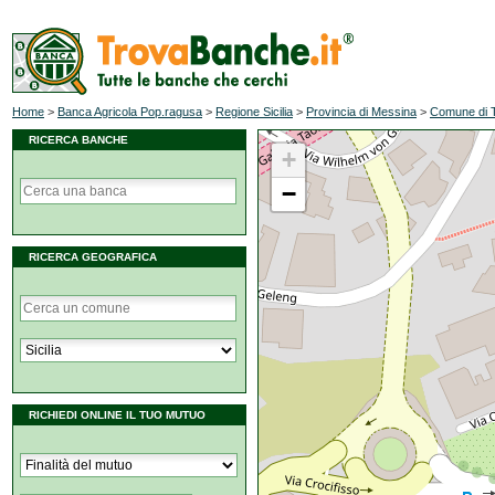
Home
>
Banca Agricola Pop.ragusa
>
Regione Sicilia
>
Provincia di Messina
>
Comune di 
RICERCA BANCHE
+
−
RICERCA GEOGRAFICA
RICHIEDI ONLINE IL TUO MUTUO