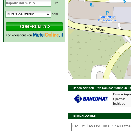
Euro
anni
Banca Agricola Pop.ragusa: mappa della f
Banca Agri
Sportello
Indirizzo
SEGNALAZIONE