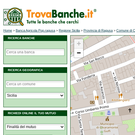
Home
>
Banca Agricola Pop.ragusa
>
Regione Sicilia
>
Provincia di Ragusa
>
Comune di C
RICERCA BANCHE
+
−
RICERCA GEOGRAFICA
RICHIEDI ONLINE IL TUO MUTUO