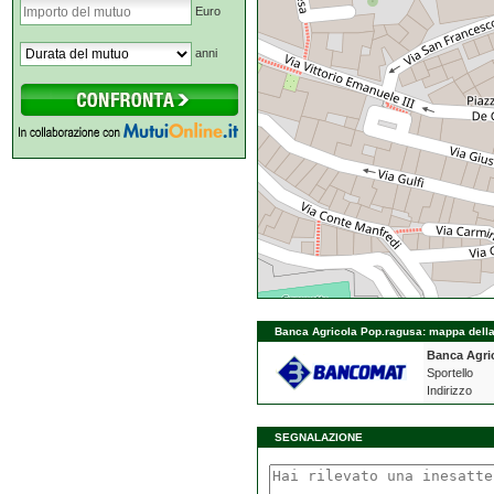
Euro
anni
Banca Agricola Pop.ragusa: mappa della f
Banca Agri
Sportello
Indirizzo
SEGNALAZIONE