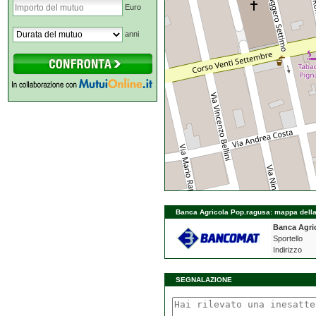
Euro
anni
Banca Agricola Pop.ragusa: mappa della 
Banca Agri
Sportello
Indirizzo
SEGNALAZIONE