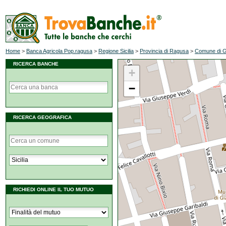
Home
>
Banca Agricola Pop.ragusa
>
Regione Sicilia
>
Provincia di Ragusa
>
Comune di G
RICERCA BANCHE
+
−
RICERCA GEOGRAFICA
RICHIEDI ONLINE IL TUO MUTUO