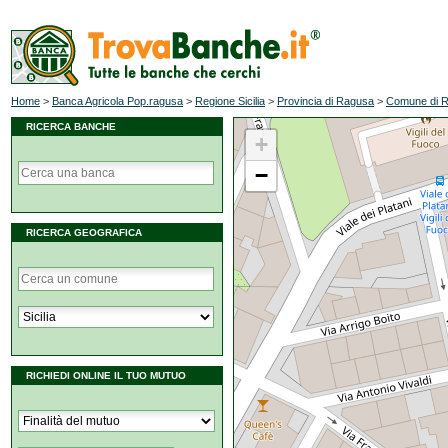
Home
>
Banca Agricola Pop.ragusa
>
Regione Sicilia
>
Provincia di Ragusa
>
Comune di 
RICERCA BANCHE
+
−
RICERCA GEOGRAFICA
RICHIEDI ONLINE IL TUO MUTUO