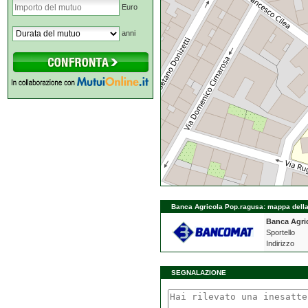
Euro
anni
Banca Agricola Pop.ragusa: mappa della 
Banca Agri
Sportello
Indirizzo
SEGNALAZIONE