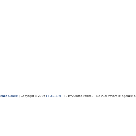
renze Cookie
| Copyright ©
2026
PP&E S.r.l
– P. IVA 05055360969
- Se vuoi trovare le agenzie a