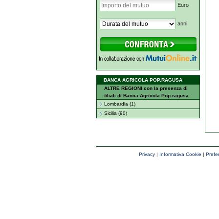
Euro
anni
BANCA AGRICOLA POP.RAGUSA
ALTRE REGIONI con la presenza di
filiali di Banca Agricola Pop.ragusa
Lombardia (1)
Sicilia (90)
Privacy
|
Informativa Cookie
|
Prefe