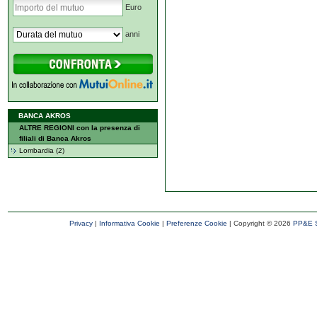
Euro
anni
BANCA AKROS
ALTRE REGIONI con la presenza di
filiali di Banca Akros
Lombardia (2)
Privacy
|
Informativa Cookie
|
Preferenze Cookie
| Copyright ©
2026
PP&E S.