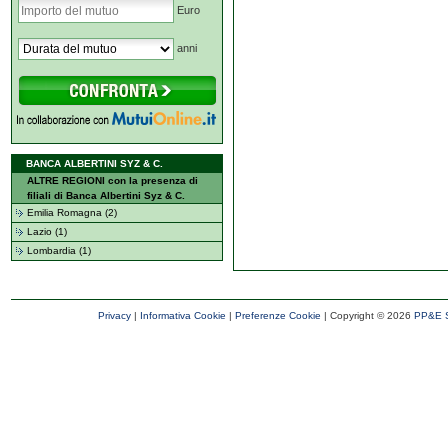
Euro
anni
BANCA ALBERTINI SYZ & C.
ALTRE REGIONI con la presenza di
filiali di Banca Albertini Syz & C.
Emilia Romagna (2)
Lazio (1)
Lombardia (1)
Privacy
|
Informativa Cookie
|
Preferenze Cookie
| Copyright ©
2026
PP&E S.