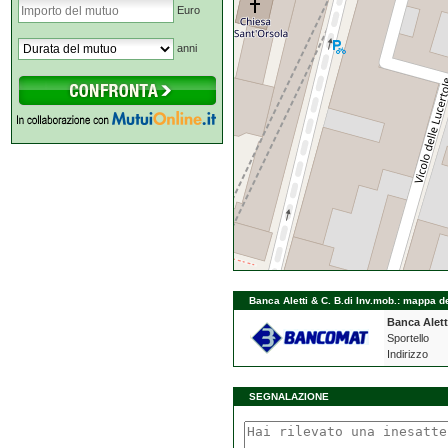
Euro
anni
Banca Aletti & C. B.di Inv.mob.: mappa de
Banca Alett
Sportello
Indirizzo
SEGNALAZIONE