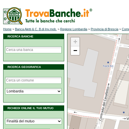
Home
>
Banca Aletti & C. B.di Inv.mob.
>
Regione Lombardia
>
Provincia di Brescia
>
Comu
RICERCA BANCHE
+
−
RICERCA GEOGRAFICA
RICHIEDI ONLINE IL TUO MUTUO