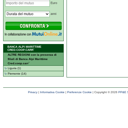
Euro
anni
BANCA ALPI MARITTIME
CRED.COOP.CARR`
ALTRE REGIONI con la presenza di
filiali di Banca Alpi Marittime
Cred.coop.carr`
Liguria (1)
Piemonte (14)
Privacy
|
Informativa Cookie
|
Preferenze Cookie
| Copyright ©
2026
PP&E S.