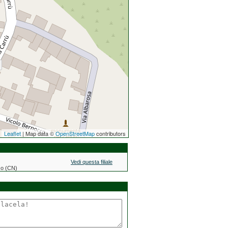
Leaflet
| Map data ©
OpenStreetMap
contributors
Vedi questa filiale
zzo (CN)