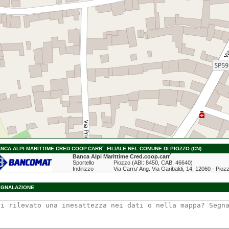
NCA ALPI MARITTIME CRED.COOP.CARR`: FILIALE NEL COMUNE DI PIOZZO (CN)
Banca Alpi Marittime Cred.coop.carr`
Sportello
Piozzo (ABI: 8450, CAB: 46640)
Indirizzo
Via Carru' Ang. Via Garibaldi, 14, 12060 - Pio
EGNALAZIONE