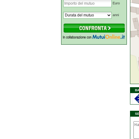
Euro
anni
BA
S