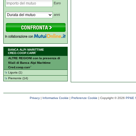
Euro
anni
BANCA ALPI MARITTIME
CRED.COOP.CARR`
ALTRE REGIONI con la presenza di
filiali di Banca Alpi Marittime
Cred.coop.carr`
Liguria (1)
Piemonte (14)
Privacy
|
Informativa Cookie
|
Preferenze Cookie
| Copyright ©
2026
PP&E S.