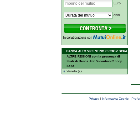
Euro
anni
BANCA ALTO VICENTINO C.COOP SCPA
ALTRE REGIONI con la presenza di
filiali di Banca Alto Vicentino C.coop
Scpa
Veneto (9)
Privacy
|
Informativa Cookie
|
Prefe