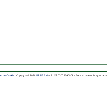
renze Cookie
| Copyright ©
2026
PP&E S.r.l
– P. IVA 05055360969
- Se vuoi trovare le agenzie a