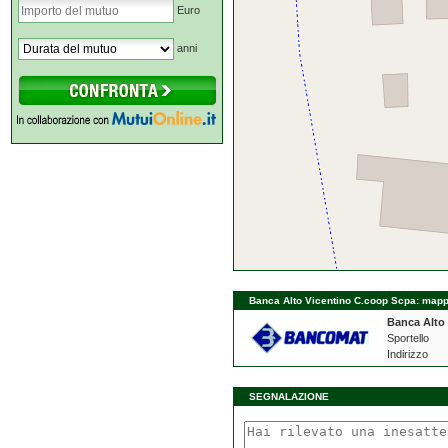
Euro
anni
Banca Alto Vicentino C.coop Scpa: mappa 
Banca Alto
Sportello
Indirizzo
SEGNALAZIONE