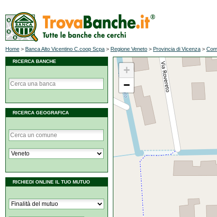
Home
>
Banca Alto Vicentino C.coop Scpa
>
Regione Veneto
>
Provincia di Vicenza
>
Comu
RICERCA BANCHE
+
−
RICERCA GEOGRAFICA
RICHIEDI ONLINE IL TUO MUTUO