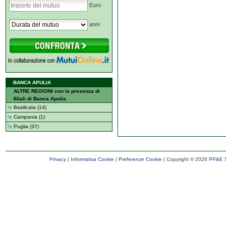
Euro
anni
BANCA APULIA
ALTRE REGIONI con la presenza di
filiali di Banca Apulia
Basilicata (14)
Campania (1)
Puglia (37)
Privacy
|
Informativa Cookie
|
Preferenze Cookie
| Copyright ©
2026
PP&E S.